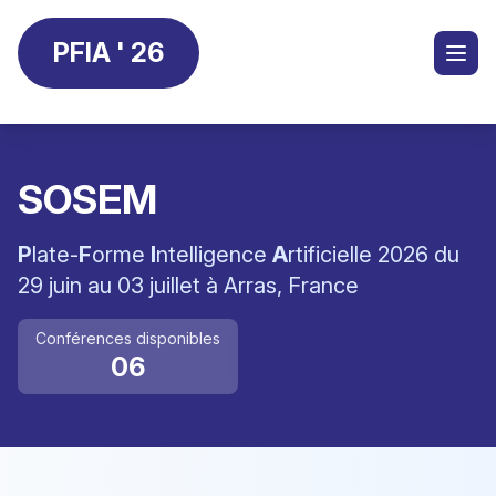
PFIA ' 26
SOSEM
P
late-
F
orme
I
ntelligence
A
rtificielle 2026 du
29 juin au 03 juillet à Arras, France
Conférences disponibles
06